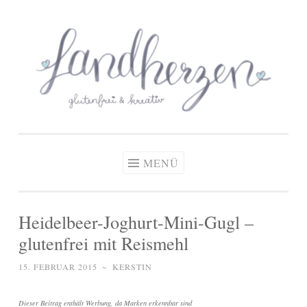
glutenfreie Rezepte
Zum
Zöliakie, glutenfreie Ernährung
& kreative Ideen
Inhalt
springen
MENÜ
Heidelbeer-Joghurt-Mini-Gugl –
glutenfrei mit Reismehl
15. FEBRUAR 2015
~
KERSTIN
Dieser Beitrag enthält Werbung, da Marken erkennbar sind