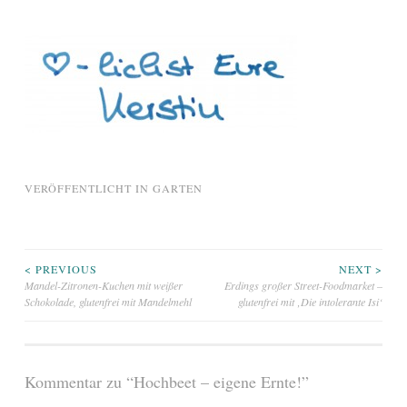
VERÖFFENTLICHT IN
GARTEN
Beitragsnavigation
< PREVIOUS
NEXT >
Mandel-Zitronen-Kuchen mit weißer
Erdings großer Street-Foodmarket –
Schokolade, glutenfrei mit Mandelmehl
glutenfrei mit ‚Die intolerante Isi‘
Kommentar zu “
Hochbeet – eigene Ernte!
”