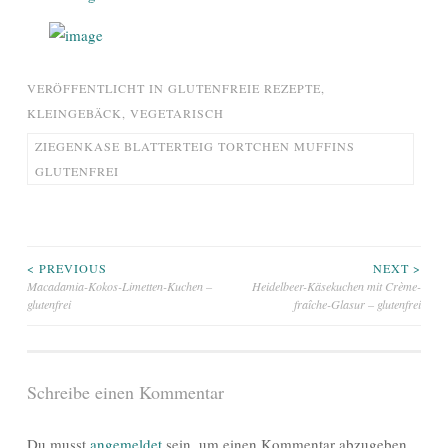
VERÖFFENTLICHT IN
GLUTENFREIE REZEPTE
,
KLEINGEBÄCK
,
VEGETARISCH
ZIEGENKASE BLATTERTEIG TORTCHEN MUFFINS
GLUTENFREI
Beitragsnavigation
< PREVIOUS
NEXT >
Macadamia-Kokos-Limetten-Kuchen –
Heidelbeer-Käsekuchen mit Crème-
glutenfrei
fraîche-Glasur – glutenfrei
Schreibe einen Kommentar
Du musst
angemeldet
sein, um einen Kommentar abzugeben.