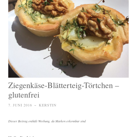
Ziegenkäse-Blätterteig-Törtchen –
glutenfrei
7. JUNI 2016
~
KERSTIN
Dieser Beitrag enthält Werbung, da Marken erkennbar sind