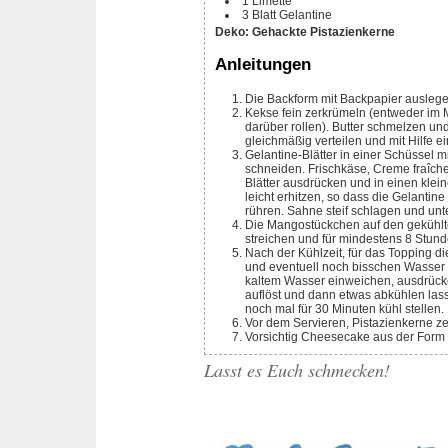
1
Limette
3
Blatt
Gelantine
Deko: Gehackte Pistazienkerne
Anleitungen
Die Backform mit Backpapier auslege
Kekse fein zerkrümeln (entweder im Mixer oder Kekse in einen Gefrierbeutel geben und mit einem Nudelholz
darüber rollen). Butter schmelzen u
gleichmäßig verteilen und mit Hilfe e
Gelantine-Blätter in einer Schüssel mit kalten Wasser einweichen. Die Mango schälen und in kleine Stücke
schneiden. Frischkäse, Creme fraîche
Blätter ausdrücken und in einen kle
leicht erhitzen, so dass die Gelantin
rühren. Sahne steif schlagen und un
Die Mangostückchen auf den gekühlten Keksboden verteilen. Dann die Frischkäsecreme darauf verteilen, glatt
streichen und für mindestens 8 Stund
Nach der Kühlzeit, für das Topping die Mango schälen, klein schneiden und pürieren. Limettensaft dazu rühren
und eventuell noch bisschen Wasser h
kaltem Wasser einweichen, ausdrücke
auflöst und dann etwas abkühlen la
noch mal für 30 Minuten kühl stellen.
Vor dem Servieren, Pistazienkerne 
Vorsichtig Cheesecake aus der Form 
Lasst es Euch schmecken!