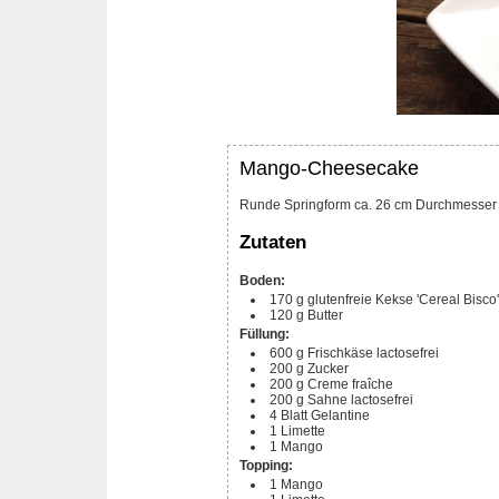
Mango-Cheesecake
Runde Springform ca. 26 cm Durchmesser
Zutaten
Boden:
170
g
glutenfreie Kekse 'Cereal Bisco
120
g
Butter
Füllung:
600
g
Frischkäse
lactosefrei
200
g
Zucker
200
g
Creme fraîche
200
g
Sahne
lactosefrei
4
Blatt
Gelantine
1
Limette
1
Mango
Topping:
1
Mango