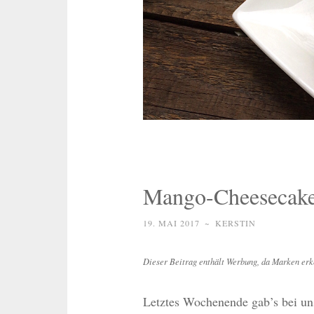
Mango-Cheesecake 
19. MAI 2017
~
KERSTIN
Dieser Beitrag enthält Werbung, da Marken erk
Letztes Wochenende gab’s bei un