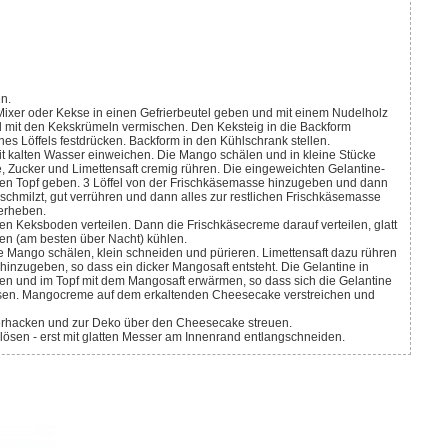
n.
nd mit den Kekskrümeln vermischen. Den Keksteig in die Backform
ines Löffels festdrücken. Backform in den Kühlschrank stellen.
, Zucker und Limettensaft cremig rühren. Die eingeweichten Gelantine-
inen Topf geben. 3 Löffel von der Frischkäsemasse hinzugeben und dann
e schmilzt, gut verrühren und dann alles zur restlichen Frischkäsemasse
terheben.
en (am besten über Nacht) kühlen.
inzugeben, so dass ein dicker Mangosaft entsteht. Die Gelantine in
n und im Topf mit dem Mangosaft erwärmen, so dass sich die Gelantine
ssen. Mangocreme auf dem erkaltenden Cheesecake verstreichen und
zerhacken und zur Deko über den Cheesecake streuen.
lösen - erst mit glatten Messer am Innenrand entlangschneiden.