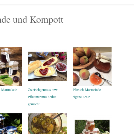
ade und Kompott
n-Marmelade
Zwetschgenmus bzw.
Pfirsich-Marmelade –
Pflaumenmus selbst
eigene Ernte
gemacht