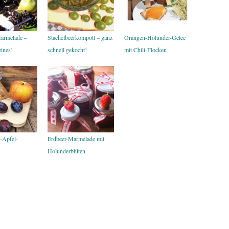
armelade –
Stachelbeerkompott – ganz
Orangen-Holunder-Gelee
ines!
schnell gekocht!
mit Chili-Flocken
-Apfel-
Erdbeer-Marmelade mit
Holunderblüten