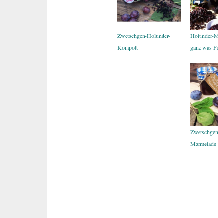
Zwetschgen-Holunder-
Holunder-M
Kompott
ganz was Fe
Zwetschgen
Marmelade