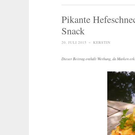
Pikante Hefeschne
Snack
20. JULI 2015
~
KERSTIN
Dieser Beitrag enthält Werbung, da Marken erk