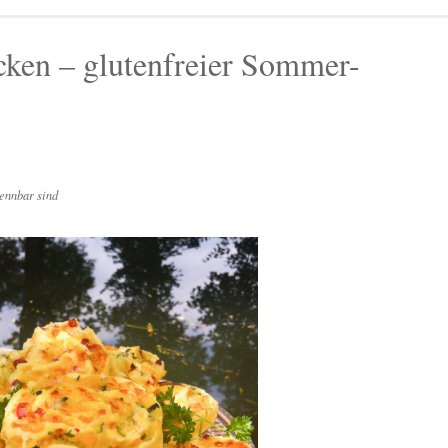
cken – glutenfreier Sommer-
ennbar sind