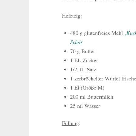
Hefeteig
:
480 g glutenfreies Mehl
‚
Kuc
Schär
70 g Butter
1 EL Zucker
1/2 TL Salz
1 zerbröckelter Würfel frisch
1 Ei (Größe M)
200 ml Buttermilch
25 ml Wasser
Füllung
: