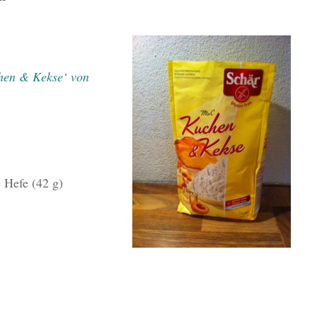
hen & Kekse‘ von
e Hefe (42 g)