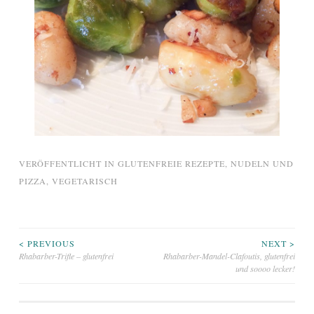
VERÖFFENTLICHT IN
GLUTENFREIE REZEPTE
,
NUDELN UND
PIZZA
,
VEGETARISCH
Beitragsnavigation
< PREVIOUS
NEXT >
Rhabarber-Trifle – glutenfrei
Rhabarber-Mandel-Clafoutis, glutenfrei
und soooo lecker!