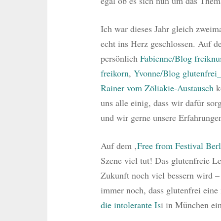
egal ob es sich nun um das Thema
Ich war dieses Jahr gleich zweima
echt ins Herz geschlossen. Auf d
persönlich
Fabienne/Blog freiknu
freikorn
,
Yvonne/Blog glutenfrei_
Rainer vom Zöliakie-Austausch
ke
uns alle einig, dass wir dafür sorg
und wir gerne unsere Erfahrunge
Auf dem ‚
Free from Festival Berl
Szene viel tut! Das glutenfreie L
Zukunft noch viel bessern wird –
immer noch, dass glutenfrei eine
die intolerante Is
i in München ein