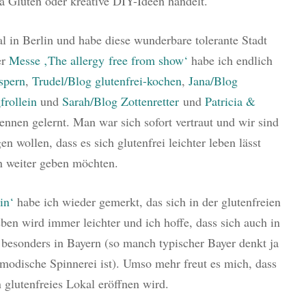
 Gluten oder kreative DIY-Ideen handelt.
l in Berlin und habe diese wunderbare tolerante Stadt
er
Messe ‚The allergy free from show‘
habe ich endlich
spern
,
Trudel/Blog glutenfrei-kochen
,
Jana/Blog
frollein
und
Sarah/Blog Zottenretter
und
Patricia &
nnen gelernt. Man war sich sofort vertraut und wir sind
en wollen, dass es sich glutenfrei leichter leben lässt
n weiter geben möchten.
in‘
habe ich wieder gemerkt, das sich in der glutenfreien
eben wird immer leichter und ich hoffe, dass sich auch in
 besonders in Bayern (so manch typischer Bayer denkt ja
 modische Spinnerei ist). Umso mehr freut es mich, dass
 glutenfreies Lokal eröffnen wird.