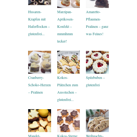
Husaren-
Marzipan-
Amaretto-
Krapfen mit
Aprikosen-
Pflaumen-
Haferflocken –
Konfekt –
Pralinen – ganz
glutenfrei...
mmmhmm
was Feines!
lecker!
Cranberry-
Kokos-
Spitzbuben –
Schoko-Herzen
Plätzchen zum
glutenfrei
– Pralinen
Ausstechen –
glutenfrei...
Mandel-
Kokos-Sterne
Weihnachts-