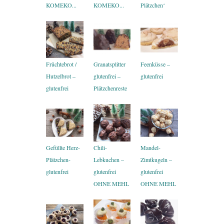
KOMEKO...
KOMEKO...
Plätzchen‘
Früchtebrot /
Granatsplitter
Feenküsse –
Hutzelbrot –
glutenfrei –
glutenfrei
glutenfrei
Plätzchenreste
Gefüllte Herz-
Chili-
Mandel-
Plätzchen-
Lebkuchen –
Zimtkugeln –
glutenfrei
glutenfrei
glutenfrei
OHNE MEHL
OHNE MEHL