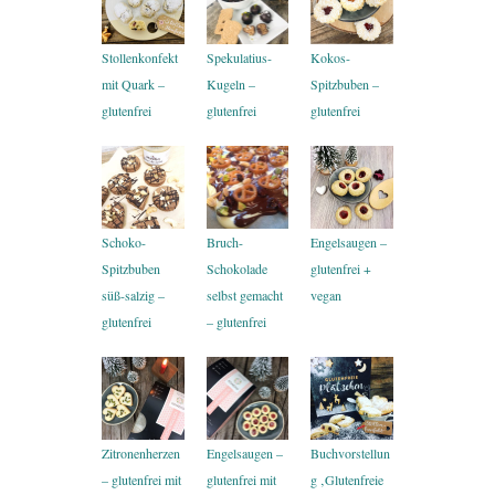
Stollenkonfekt
Spekulatius-
Kokos-
mit Quark –
Kugeln –
Spitzbuben –
glutenfrei
glutenfrei
glutenfrei
Schoko-
Bruch-
Engelsaugen –
Spitzbuben
Schokolade
glutenfrei +
süß-salzig –
selbst gemacht
vegan
glutenfrei
– glutenfrei
Zitronenherzen
Engelsaugen –
Buchvorstellun
– glutenfrei mit
glutenfrei mit
g ‚Glutenfreie