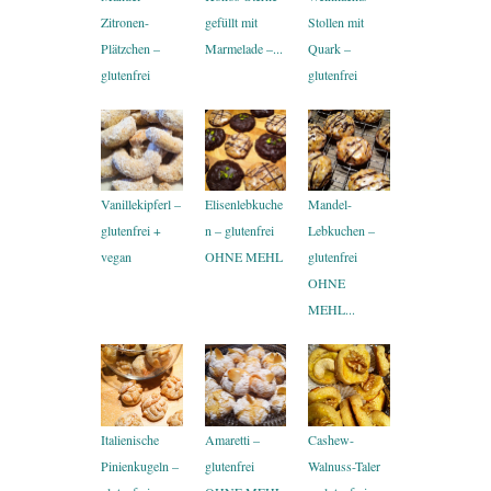
Zitronen-
gefüllt mit
Stollen mit
Plätzchen –
Marmelade –...
Quark –
glutenfrei
glutenfrei
Vanillekipferl –
Elisenlebkuche
Mandel-
glutenfrei +
n – glutenfrei
Lebkuchen –
vegan
OHNE MEHL
glutenfrei
OHNE
MEHL...
Italienische
Amaretti –
Cashew-
Pinienkugeln –
glutenfrei
Walnuss-Taler